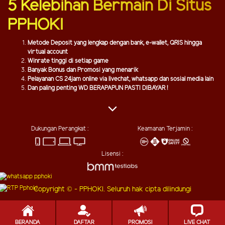
5 Kelebihan Bermain Di Situs
PPHOKI
Metode Deposit yang lengkap dengan bank, e-wallet, QRIS hingga
virtual account
Winrate tinggi di setiap game
Banyak Bonus dan Promosi yang menarik
Pelayanan CS 24jam online via livechat, whatsapp dan sosial media lain
Dan paling penting WD BERAPAPUN PASTI DIBAYAR !
Dukungan Perangkat :
Keamanan Terjamin :
Lisensi :
Copyright © - PPHOKI. Seluruh hak cipta dilindungi
BERANDA
DAFTAR
PROMOSI
LIVE CHAT