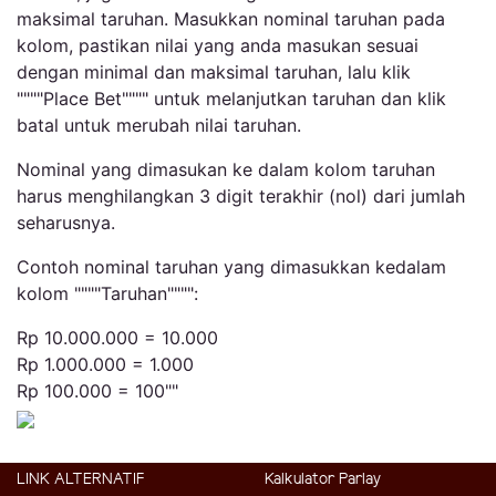
maksimal taruhan. Masukkan nominal taruhan pada
kolom, pastikan nilai yang anda masukan sesuai
dengan minimal dan maksimal taruhan, lalu klik
""""Place Bet"""" untuk melanjutkan taruhan dan klik
batal untuk merubah nilai taruhan.
Nominal yang dimasukan ke dalam kolom taruhan
harus menghilangkan 3 digit terakhir (nol) dari jumlah
seharusnya.
Contoh nominal taruhan yang dimasukkan kedalam
kolom """"Taruhan"""":
Rp 10.000.000 = 10.000
Rp 1.000.000 = 1.000
Rp 100.000 = 100""
LINK ALTERNATIF
Kalkulator Parlay