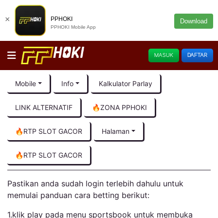
×
PPHOKI
Download
PPHOKI Mobile App
MASUK
DAFTAR
Mobile
Info
Kalkulator Parlay
LINK ALTERNATIF
🔥ZONA PPHOKI
🔥RTP SLOT GACOR
Halaman
🔥RTP SLOT GACOR
Pastikan anda sudah login terlebih dahulu untuk
memulai panduan cara betting berikut:
1.klik play pada menu sportsbook untuk membuka