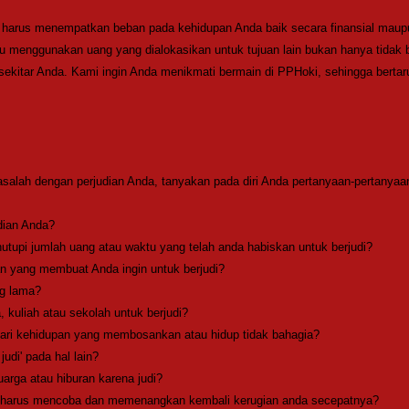
nah harus menempatkan beban pada kehidupan Anda baik secara finansial mau
u menggunakan uang yang dialokasikan untuk tujuan lain bukan hanya tidak
i sekitar Anda. Kami ingin Anda menikmati bermain di PPHoki, sehingga berta
alah dengan perjudian Anda, tanyakan pada diri Anda pertanyaan-pertanyaan
udian Anda?
tupi jumlah uang atau waktu yang telah anda habiskan untuk berjudi?
n yang membuat Anda ingin untuk berjudi?
ng lama?
, kuliah atau sekolah untuk berjudi?
 dari kehidupan yang membosankan atau hidup tidak bahagia?
di' pada hal lain?
arga atau hiburan karena judi?
a harus mencoba dan memenangkan kembali kerugian anda secepatnya?