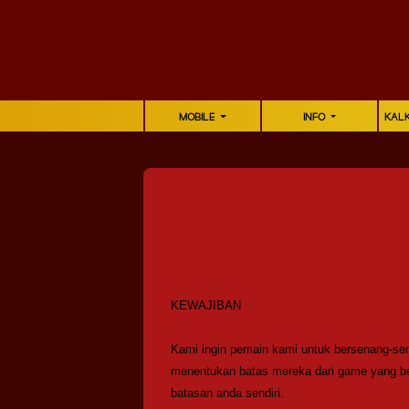
MOBILE
INFO
KAL
KEWAJIBAN
Kami ingin pemain kami untuk bersenang-se
menentukan batas mereka dari game yang b
batasan anda sendiri.