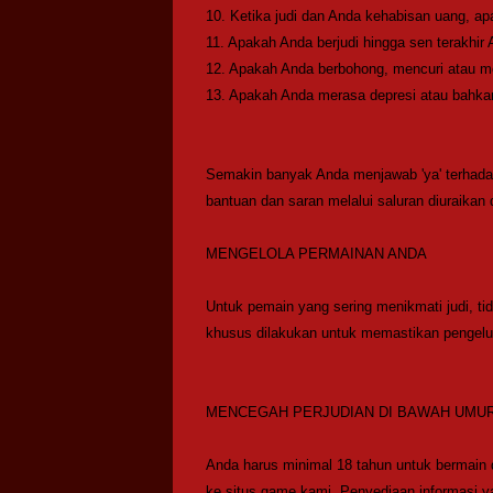
10. Ketika judi dan Anda kehabisan uang, ap
11. Apakah Anda berjudi hingga sen terakhir 
12. Apakah Anda berbohong, mencuri atau m
13. Apakah Anda merasa depresi atau bahkan
Semakin banyak Anda menjawab 'ya' terhadap
bantuan dan saran melalui saluran diuraikan 
MENGELOLA PERMAINAN ANDA
Untuk pemain yang sering menikmati judi, 
khusus dilakukan untuk memastikan pengelua
MENCEGAH PERJUDIAN DI BAWAH UMU
Anda harus minimal 18 tahun untuk bermain
ke situs game kami. Penyediaan informasi y