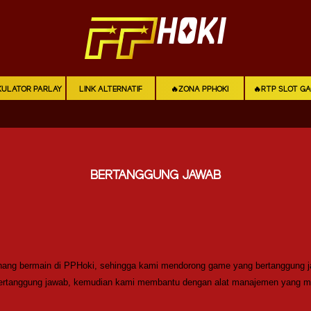
KULATOR PARLAY
LINK ALTERNATIF
🔥ZONA PPHOKI
🔥RTP SLOT G
BERTANGGUNG JAWAB
nang bermain di PPHoki, sehingga kami mendorong game yang bertanggung 
ertanggung jawab, kemudian kami membantu dengan alat manajemen yang m