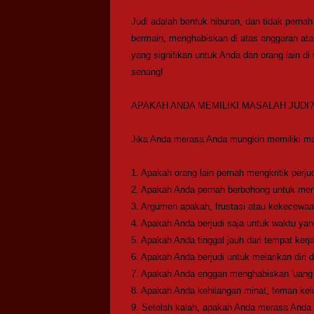
Judi adalah bentuk hiburan, dan tidak per
bermain, menghabiskan di atas anggaran ata
yang signifikan untuk Anda dan orang lain d
senang!
APAKAH ANDA MEMILIKI MASALAH JUDI?
Jika Anda merasa Anda mungkin memiliki mas
1. Apakah orang lain pernah mengkritik perj
2. Apakah Anda pernah berbohong untuk menu
3. Argumen apakah, frustasi atau kekecewaa
4. Apakah Anda berjudi saja untuk waktu ya
5. Apakah Anda tinggal jauh dari tempat kerja
6. Apakah Anda berjudi untuk melarikan diri
7. Apakah Anda enggan menghabiskan 'uang ju
8. Apakah Anda kehilangan minat, teman kelu
9. Setelah kalah, apakah Anda merasa And